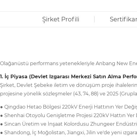
Şirket Profili
Sertifika
Olağanüstü performans yetenekleriyle Anbang New Energy, S
1. İç Piyasa (Devlet Izgarası Merkezi Satın Alma Perf
Şirket, Devlet Şebeke iletim ve dönüşüm proje ihaleler
projesine yönelik sözleşmeler (43, 74, 88) ve 2025 (Gruplar 1,
● Qingdao Hetao Bölgesi 220kV Enerji Hattının Yer Değişti
● Shenhai Otoyolu Genişletme Projesi 220kV Hattın Yer D
● Sincan Üretim ve İnşaat Kolordusu Zhungeer Endüstri 
● Shandong, İç Moğolistan, Jiangxi, Jilin ve'de yeni ızgara 