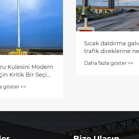
rkezlerinin çerçeve
 nelerdir?
a göster >>
Kablo Sonlandırma 
Nedir ve Modern G
Sistemleri İçin Ned
Daha fazla göster >>
Kritiktir?
ler
Bize Ulaşın