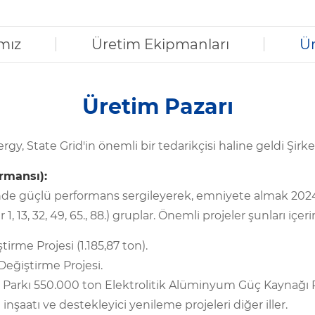
mız
Üretim Ekipmanları
Ür
Üretim Pazarı
tate Grid'in önemli bir tedarikçisi haline geldi Şirket v
ormansı):
inde güçlü performans sergileyerek, emniyete almak 202
 13, 32, 49, 65., 88.) gruplar. Önemli projeler şunları içerir
rme Projesi (1.185,87 ton).
eğiştirme Projesi.
Parkı 550.000 ton Elektrolitik Alüminyum Güç Kaynağı P
inşaatı ve destekleyici yenileme projeleri diğer iller.