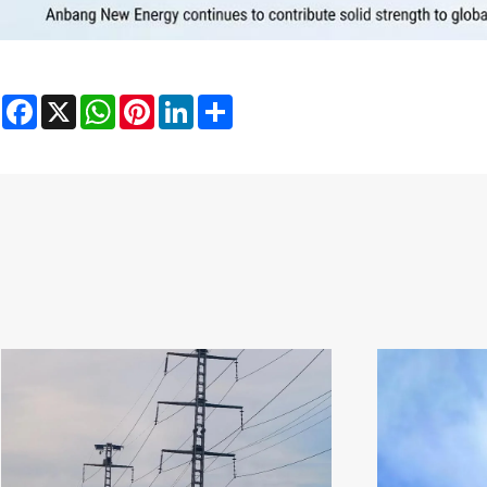
Facebook
X
WhatsApp
Pinterest
LinkedIn
Share