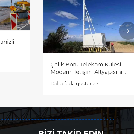

Kulesi
Çelik Boru Kulesini Modern
üç
Altyapı İçin Kritik Bir Seçim
en
Yapan Nedir?
Daha fazla göster >>
BİZİ TAKİP EDİN