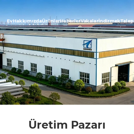
Ev
Hakkımızda
Ürünler
Haberler
Vakalar
İndirmek
Talep
Üretim Pazarı