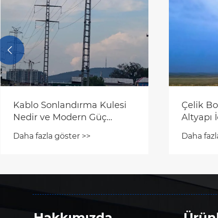

Trafo me
yapıları
Daha fazl
Gergi Kulesi Modern Enerji
Nakil Sistemleri İçin Neden
Gereklidir?
Daha fazla göster >>
Hakkımızda
Ürün