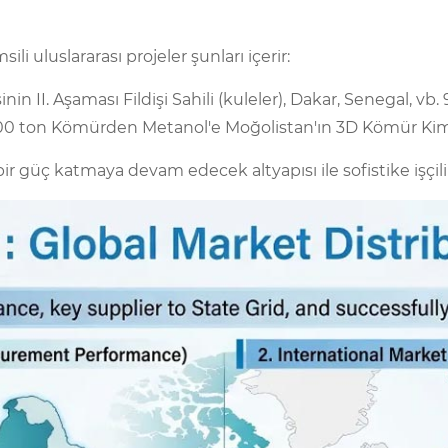
li uluslararası projeler şunları içerir:
nin II. Aşaması Fildişi Sahili (kuleler), Dakar, Senegal, vb.
.000 ton Kömürden Metanol'e Moğolistan'ın 3D Kömür Kimya
r güç katmaya devam edecek altyapısı ile sofistike işçil