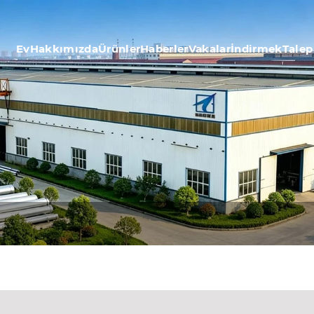
Ev
Hakkımızda
Ürünler
Haberler
Vakalar
İndirmek
Talep