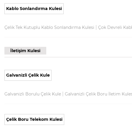
Kablo Sonlandırma Kulesi
|
Çelik Tek Kutuplu Kablo Sonlandırma Kulesi
Çok Devreli Kabl
İletişim Kulesi
Galvanizli Çelik Kule
|
Galvanizli Borulu Çelik Kule
Galvanizli Çelik Boru İletim Kule
Çelik Boru Telekom Kulesi