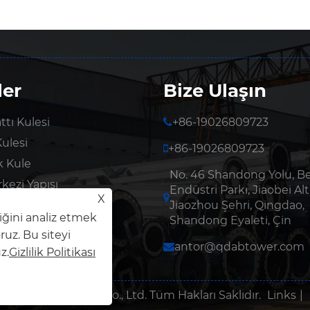
ler
Bize Ulaşın
ttı Kulesi
+86-19026809723
Kulesi
+86-19026809723
ik Kule
No. 46 Shandong Yolu, B
kezi Yapısı
Endüstri Parkı, Jiaobei Alt
X
 Trafik Direği
Jiaozhou Şehri, Qingdao,
iğini analiz etmek
Shandong Eyaleti, Çin
ruz. Bu siteyi
antor@qdabtower.com
z.
Gizlilik Politikası
nerji Technology Co., Ltd. Tüm Hakları Saklıdır.
Links
|