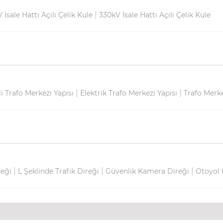
|
V İsale Hattı Açılı Çelik Kule
330kV İsale Hattı Açılı Çelik Kule
|
|
i Trafo Merkezi Yapısı
Elektrik Trafo Merkezi Yapısı
Trafo Merke
|
|
|
reği
L Şeklinde Trafik Direği
Güvenlik Kamera Direği
Otoyol 