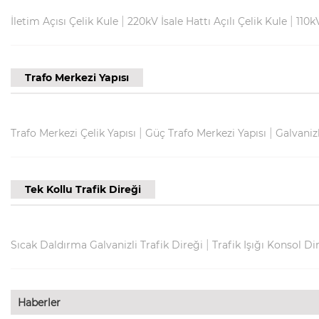
|
|
İletim Açısı Çelik Kule
220kV İsale Hattı Açılı Çelik Kule
110k
Trafo Merkezi Yapısı
|
|
Trafo Merkezi Çelik Yapısı
Güç Trafo Merkezi Yapısı
Galvanizl
Tek Kollu Trafik Direği
|
Sıcak Daldırma Galvanizli Trafik Direği
Trafik Işığı Konsol Di
Haberler