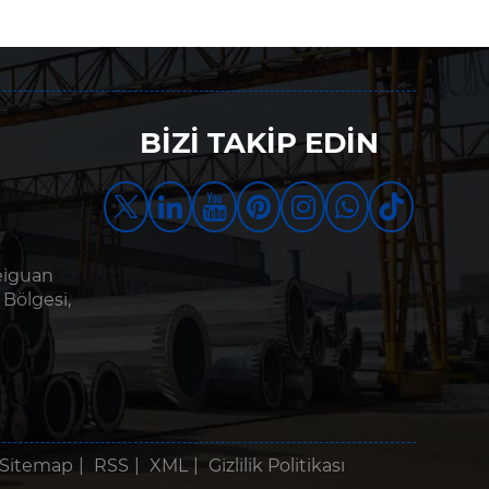
BİZİ TAKİP EDİN
eiguan
 Bölgesi,
Sitemap
|
RSS
|
XML
|
Gizlilik Politikası