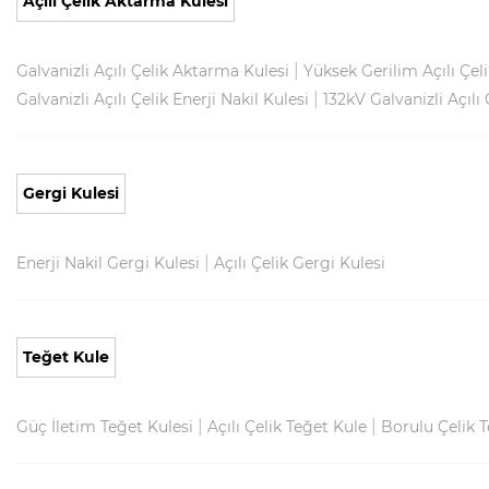
Açılı Çelik Aktarma Kulesi
|
Galvanizli Açılı Çelik Aktarma Kulesi
Yüksek Gerilim Açılı Çel
|
Galvanizli Açılı Çelik Enerji Nakil Kulesi
132kV Galvanizli Açılı 
Gergi Kulesi
|
Enerji Nakil Gergi Kulesi
Açılı Çelik Gergi Kulesi
Teğet Kule
|
|
Güç İletim Teğet Kulesi
Açılı Çelik Teğet Kule
Borulu Çelik 