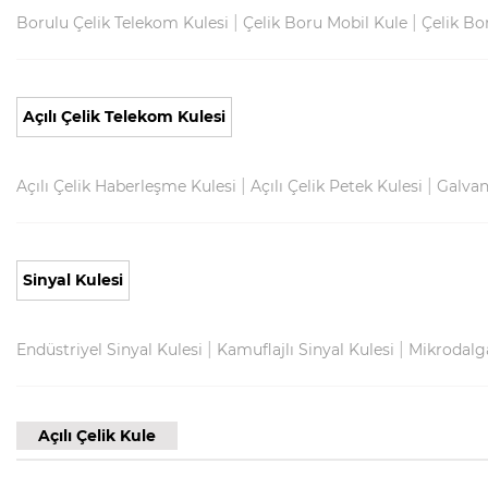
|
|
Borulu Çelik Telekom Kulesi
Çelik Boru Mobil Kule
Çelik Bo
Açılı Çelik Telekom Kulesi
|
|
Açılı Çelik Haberleşme Kulesi
Açılı Çelik Petek Kulesi
Galvani
Sinyal Kulesi
|
|
Endüstriyel Sinyal Kulesi
Kamuflajlı Sinyal Kulesi
Mikrodalga
Açılı Çelik Kule