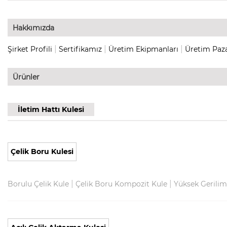
Hakkımızda
|
|
|
Şirket Profili
Sertifikamız
Üretim Ekipmanları
Üretim Paza
Ürünler
İletim Hattı Kulesi
Çelik Boru Kulesi
|
|
Borulu Çelik Kule
Çelik Boru Kompozit Kule
Yüksek Gerilim