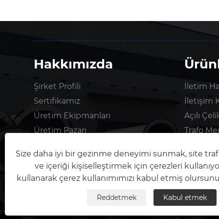
Hakkımızda
Ürün
Şirket Profili
İletim Ha
Sertifikamız
İletişim 
Üretim Ekipmanları
Açılı Çel
Üretim Pazarı
Trafo Mer
Hizmetler
Tek Kollu
Size daha iyi bir gezinme deneyimi sunmak, site traf
ve içeriği kişiselleştirmek için çerezleri kullanıyo
kullanarak çerez kullanımımızı kabul etmiş olursunu
Reddetmek
Kabul etmek
Telif Hakkı © 2026 Qingdao Anbang Yeni E