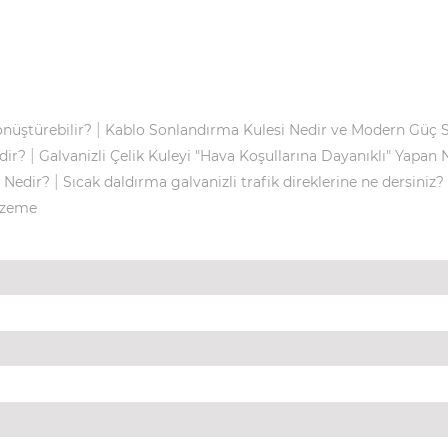
|
önüştürebilir?
Kablo Sonlandırma Kulesi Nedir ve Modern Güç Si
|
dir?
Galvanizli Çelik Kuleyi "Hava Koşullarına Dayanıklı" Yapan 
|
n Nedir?
Sıcak daldırma galvanizli trafik direklerine ne dersiniz?
alzeme